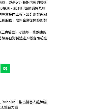
應商，更是客戶長期信賴的技術
3D量測、3D列印設備銷售為核
供專業逆向工程、設計到製造服
工程服務，陪伴企業從開發到製
證校正實驗室，守護每一筆數據的
持續為台灣製造注入穩定而前進
L
i
n
e
 RoboDK｜推出機器人離線編
量測整合方案