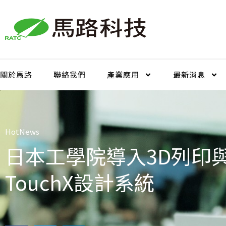
跳
至
主
要
內
容
關於馬路
聯絡我們
產業應用
最新消息
HotNews
日本工學院導入3D列印與Fr
TouchX設計系統