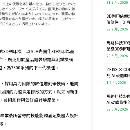
31 7 月, 2026
3D列印估價
價條件、流
27 7 月, 2026
馬路科技3D
業級3D列印
最優的3D列印機，以SLA光固化3D列印為基
29 6 月, 2026
件，廣泛用於產品組裝驗證與測試機構
越，為3500系列的下一代機種。
ZEISS × 
見 AI 硬
1 6 月, 2026
大突破，採用具力回饋的數位雕刻筆技術，能夠
據回饋的力道決定修改的方式，就如同親手
馬路科技帶你看
、藝術創作與公仔設計等產業。
AI 硬體背
27 5 月, 2026
畢業後所習得的技能能夠滿足機器人設計
域。