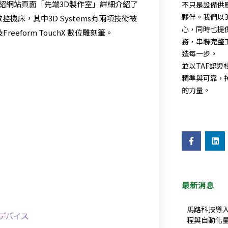
紹網站頁面「先端3D製作室」詳細介紹了
不只是設備供
夥伴。我們以
機床，其中3D Systems有兩項技術被
心，同時也提
eeform TouchX 數位雕刻筆。
務，串聯完整
造每一步。
並以TAF認
精準與可靠，
的力量。
F
L
a
i
c
n
e
k
b
e
o
d
o
i
最新消息
k
n
-
f
馬路科技導入
程與自動化