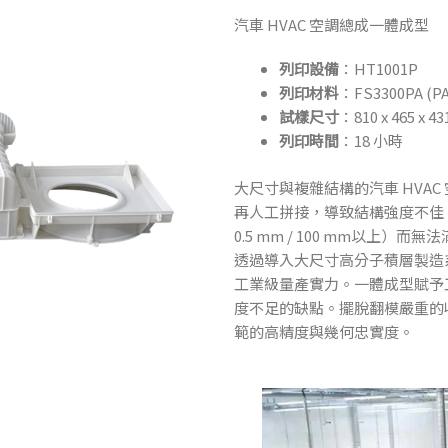
汽車 HVAC 空調總成一體成型
列印設備
：HT1001P
列印材料
：FS3300PA (PA
試樣尺寸
：
810 x 465 x 
列印時間
：18 小時
大尺寸與複雜結構的汽車 HVA
再人工拼接，導致結構強度不佳
0.5 mm / 100 mm以上）
透過導入大尺寸高分子積層製造系統
工業級量產實力。一體成型賦予
度不足的缺點。擺脫翻模嚴重的
範的高精度與幾何忠實度。