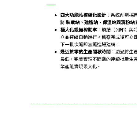
四大功能站模組化設計
：系統創新採
將
裝載站、建造站、保溫站與清粉站
極大化設備稼動率
：燒結（列印）與
立並連續自動進行。舊案完成後可立
下一批次隨即無縫進場建構。
幾近於零的生產間歇時間
：透過將生
最低，完美實現不間斷的連續批量生
業產能實現最大化。