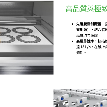
高品質與極
先進雙雷射配置
：
雷射源
），結合滾
品質均勻細緻。
高運作速率
：掃描
達
15 L/h
，在維持
週期。