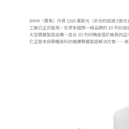
BMW（寶馬）斥資 1500 萬歐元（折合約超過 5億
工廠已正式啟用。在眾多國際一線品牌的 3D 列印
大型積層製造設備。這台 3D 列印機座落於廠房的
它正是來自華曙高科的連續積層製造解決方案——