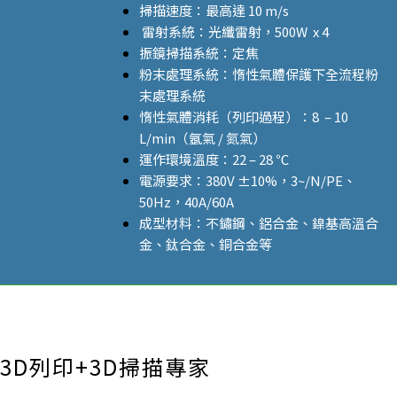
掃描速度：最高達
10 m/s
雷射系統：光纖雷射，5
00W x 4
振鏡掃描系統：定焦
粉末處理系統：惰性氣體保護下全流程粉
末處理系統
惰性氣體消耗（列印過程）：8 – 10
L/min（氬氣 / 氮氣）
運作環境溫度：
22 – 28 ℃
電源要求：
380V ±10%
，
3~/N/PE、
50Hz，40A/60A
成型材料：不鏽鋼、鋁合金、鎳基高溫合
金、鈦合金、銅合金等
3D列印+3D掃描專家