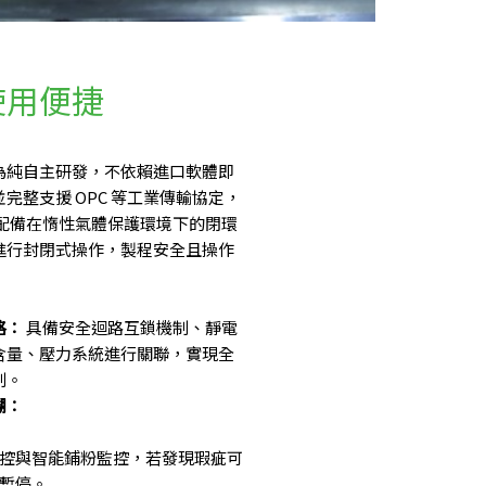
使用便捷
為純自主研發，不依賴進口軟體即
完整支援 OPC 等工業傳輸協定，
 配備在惰性氣體保護環境下的閉環
進行封閉式操作，製程安全且操作
路：
具備安全迴路互鎖機制、靜電
含量、壓力系統進行關聯，實現全
制。
溯：
控與智能鋪粉監控，若發現瑕疵可
暫停。