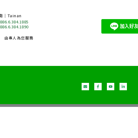
南｜Tainan
 886.6.384.1885
 886.6.384.1890
由專人為您服務
E
F
Y
L
n
a
o
i
v
c
u
n
e
e
t
k
l
b
u
e
o
o
b
d
p
o
e
i
e
k
n
-
-
f
i
n