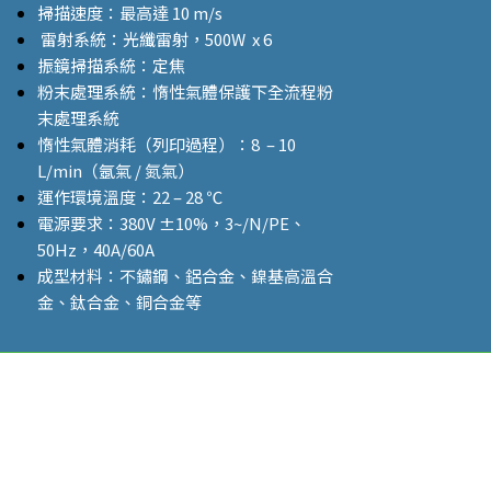
掃描速度：最高達
10 m/s
雷射系統：光纖雷射，5
00W x 6
振鏡掃描系統：定焦
粉末處理系統：惰性氣體保護下全流程粉
末處理系統
惰性氣體消耗（列印過程）：8 – 10
L/min（氬氣 / 氮氣）
運作環境溫度：
22 – 28 ℃
電源要求：
380V ±10%
，
3~/N/PE、
50Hz，40A/60A
成型材料：不鏽鋼、鋁合金、鎳基高溫合
金、鈦合金、銅合金等