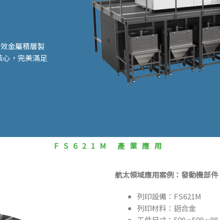
高效金屬積層製
核心，完美滿足
FS621M 產業應用
航太領域應用案例：發動機部件
列印設備：FS621M
列印材料：鋁合金
工件尺寸：
590 x 590 x 