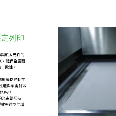
穩定列印
業與航太元件的
代，確保全畫面
的一致性。
精度嚴格控制在
性能與單雷射區
度均勻。
的光束整形技
型效率達到倍增