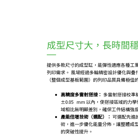
成型尺寸大，長時間
提供多款尺寸的成型缸，能彈性適應各種工
列印需求。 風場經過多輪精密設計優化與疊
（整個成型基板範圍）的列印品質具備極佳
高精度多雷射搭接：
多雷射搭接校準
±0.05 mm
以內，使搭接區域的力學
域相比無明顯差別，確保工件結構強
產能倍增技術（選配）：
可選配先進
術，進一步優化能量分佈，讓整體成
的突破性提升。