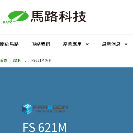
跳
至
主
要
內
容
關於馬路
聯絡我們
產業應用
最新消息
首頁
3D Print
FS621M 系列
FS 621M