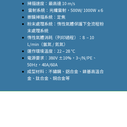
掃描速度：最高達
10 m/s
雷射系統：光纖雷射，500W/
1000W x 6
振鏡掃描系統：定焦
粉末處理系統：惰性氣體保護下全流程粉
末處理系統
惰性氣體消耗（列印過程）：8 – 10
L/min（氬氣 / 氮氣）
運作環境溫度：
22 – 28 ℃
電源要求：
380V ±10%
，
3~/N/PE、
50Hz，40A/60A
成型材料：不鏽鋼、鋁合金、鎳基高溫合
金、鈦合金、銅合金等