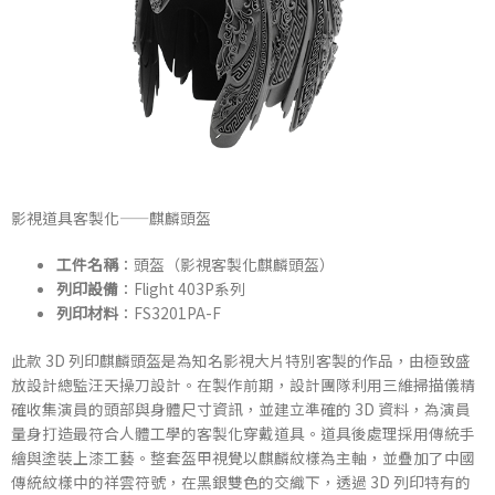
影視道具客製化——麒麟頭盔
工件名稱
：頭盔（影視客製化麒麟頭盔）
列印設備
：Flight 403P系列
列印材料
：FS3201PA-F
此款 3D 列印麒麟頭盔是為知名影視大片特別客製的作品，由極致盛
放設計總監汪天操刀設計。在製作前期，設計團隊利用三維掃描儀精
確收集演員的頭部與身體尺寸資訊，並建立準確的 3D 資料，為演員
量身打造最符合人體工學的客製化穿戴道具。道具後處理採用傳統手
繪與塗裝上漆工藝。整套盔甲視覺以麒麟紋樣為主軸，並疊加了中國
傳統紋樣中的祥雲符號，在黑銀雙色的交織下，透過 3D 列印特有的