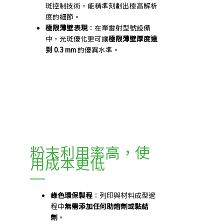
斑控制技術，能精準刻劃出極高解析
度的細節。
極限薄壁表現
：在單雷射型號設備
中，光斑優化更可讓
極限薄壁厚度達
到 0.3 mm
的優異水準。
粉末利用率高，使
用成本更低
綠色環保製程
：列印與材料成型過
程中
無需添加任何助熔劑或黏結
劑
。