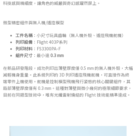
科技感與精細度，讓角色的威嚴與奇幻感躍然屏上。
微型精密組件與無人機/遙控模型
工件名稱
：小尺寸玩具齒輪（無人機外殼、遙控飛機舵機）
列印設備
：Flight 403P系列
列印材料
：FS3300PA-F
組件尺寸
：最小達
0.3 mm
在新品研發階段，成功列印出薄壁厚度僅 0.5 mm 的無人機外殼，大幅
減輕機身重量。此系統列印的 3D 列印遙控飛機舵機，可直接作為終
端零件上機使用。舵機是控制模型飛機飛行姿態的核心關鍵組件，其
局部薄壁厚度僅有 0.3 mm。這種對薄壁與微小幾何的極限細節要求，
目前在同類型技術中，唯有光纖雷射燒結的 Flight 技術能精準達成。