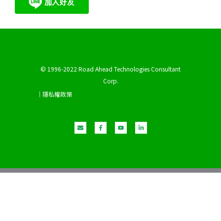
© 1996-2022 Road Ahead Technologies Consultant
Corp.
｜隱私權政策
E
F
Y
L
n
a
o
i
v
c
u
n
e
e
t
k
l
b
u
e
o
o
b
d
p
o
e
i
e
k
n
-
-
f
i
n