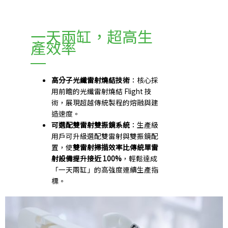
一天兩缸，超高生
產效率
高分子光纖雷射燒結技術
：核心採
用前瞻的光纖雷射燒結 Flight 技
術，展現超越傳統製程的熔融與建
造速度。
可選配雙雷射雙振鏡系統
：生產級
用戶可升級選配雙雷射與雙振鏡配
置，使
雙雷射掃描效率比傳統單雷
射設備提升接近 100%
，輕鬆達成
「一天兩缸」的高強度連續生產指
標。