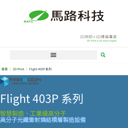
跳
至
主
要
內
容
首頁
3D Print
Flight 403P 系列
Flight 403P 系列
智慧製造、工業級高分子
高分子光纖雷射燒結積層製造設備