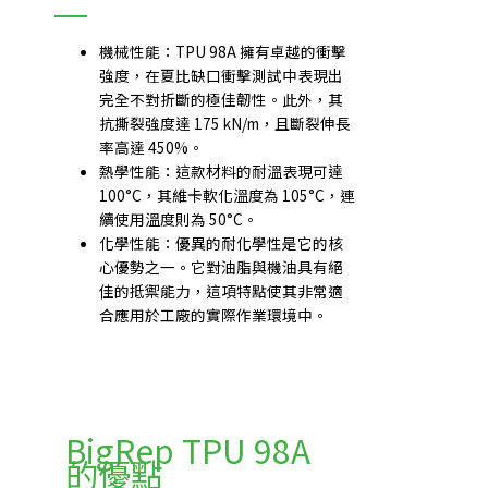
機械性能：TPU 98A 擁有卓越的衝擊
強度，在夏比缺口衝擊測試中表現出
完全不對折斷的極佳韌性。此外，其
抗撕裂強度達 175 kN/m，且斷裂伸長
率高達 450%。
熱學性能：這款材料的耐溫表現可達
100°C，其維卡軟化溫度為 105°C，連
續使用溫度則為 50°C。
化學性能：優異的耐化學性是它的核
心優勢之一。它對油脂與機油具有絕
佳的抵禦能力，這項特點使其非常適
合應用於工廠的實際作業環境中。
BigRep TPU 98A
的優點