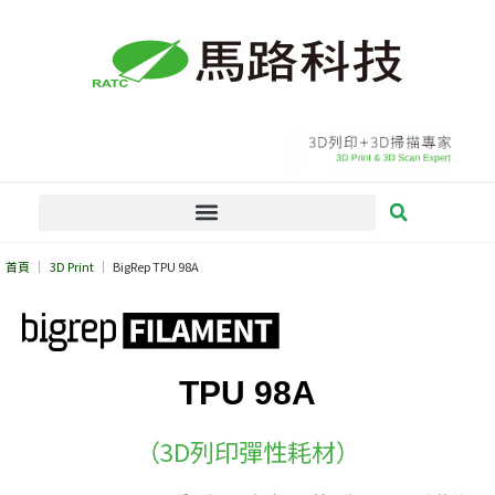
跳
至
主
要
內
容
首頁
3D Print
BigRep TPU 98A
TPU 98A
（3D列印彈性耗材）