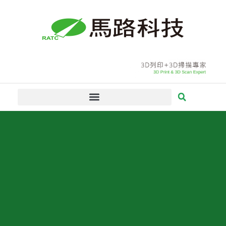
跳
至
主
要
內
容