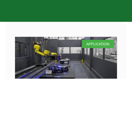
頁
頁
APPLICATION
面
面
歐寶：大型零件在沖壓生產中
的自動化質量控制
歐寶(Opel)的沖壓車間，將依賴ATOS
ScanBox 7260：一個全新的自動化3D測量系