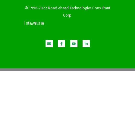
© 1996-2022 Road Ahead Technologies Consultant
Corp.
｜隱私權政策
E
F
Y
L
n
a
o
i
v
c
u
n
e
e
t
k
l
b
u
e
o
o
b
d
p
o
e
i
e
k
n
-
-
f
i
n