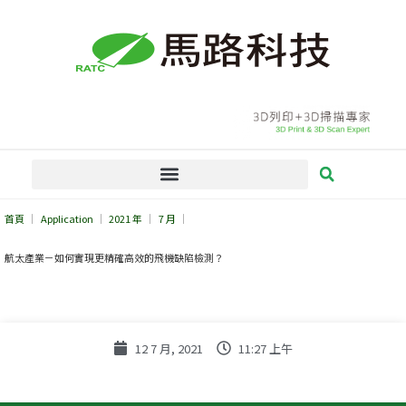
跳
至
主
要
內
容
首頁
Application
2021 年
7 月
航太產業－如何實現更精確高效的飛機缺陷檢測？
12 7 月, 2021
11:27 上午