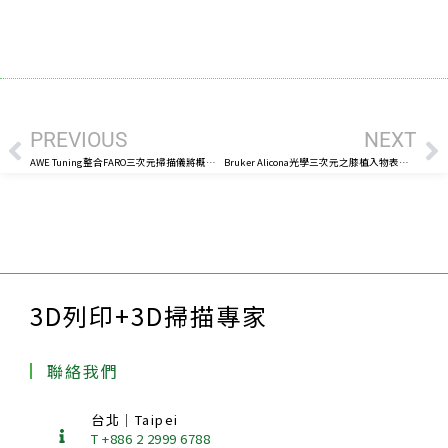
上一頁
下
PREVIOUS
NEXT
AWE Tuning整合FARO三次元掃描儀將概念變為現實
Bruker Alicona光學三次元之膝植入物表面粗糙度量測
3D列印+3D掃描專家
聯絡我們
台北｜Taipei
T +886 2 2999 6788