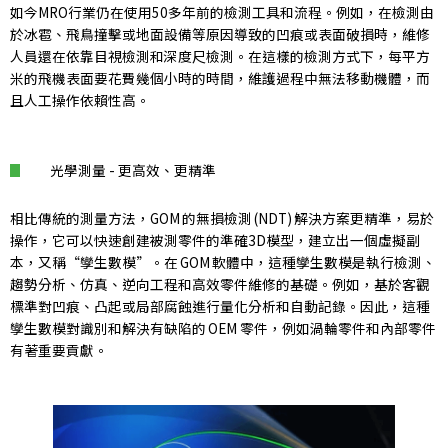
如今MRO行業仍在使用50多年前的檢測工具和流程。例如，在檢測由
於冰雹、飛鳥撞擊或地面設備等原因導致的凹痕或表面破損時，維修
人員還在依靠目視檢測和深度尺檢測。在這樣的檢測方式下，每平方
米的飛機表面要花費幾個小時的時間，維護過程中無法移動機體，而
且人工操作依賴性高。
光學測量 - 更高效、更精準
相比傳統的測量方法，GOM 的無損檢測 (NDT) 解決方案更精準，易於
操作，它可以快速創建被測零件的準確3D模型，建立出一個虛擬副
本，又稱“孿生數模”。在 GOM 軟體中，這種孿生數模是執行檢測、
趨勢分析、仿真、逆向工程和高效零件維修的基礎。例如，基於客觀
標準對凹痕、凸起或局部腐蝕進行量化分析和自動記錄。因此，這種
孿生數模對識別和解決有缺陷的 OEM 零件，例如渦輪零件和內部零件
有著重要貢獻。