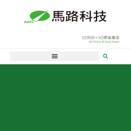
跳
至
主
要
內
容