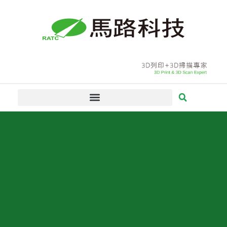
跳
至
主
要
內
容