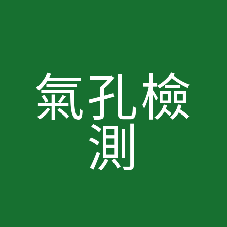
氣孔檢
測