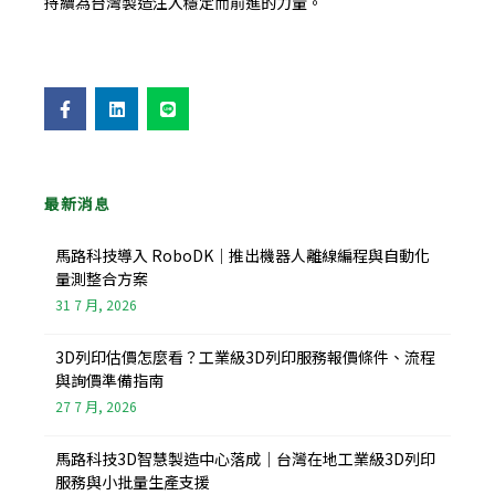
持續為台灣製造注入穩定而前進的力量。
F
L
L
a
i
i
c
n
n
e
k
e
b
e
o
d
o
i
最新消息
k
n
-
f
馬路科技導入 RoboDK｜推出機器人離線編程與自動化
量測整合方案
31 7 月, 2026
3D列印估價怎麼看？工業級3D列印服務報價條件、流程
與詢價準備指南
27 7 月, 2026
馬路科技3D智慧製造中心落成｜台灣在地工業級3D列印
服務與小批量生產支援