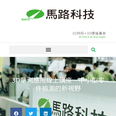
跳
至
主
要
內
容
RATCNews
3D量測應用線上講座－中小型零
件檢測的新視野