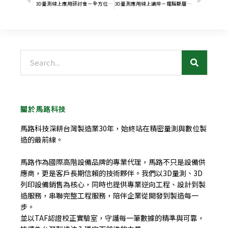
3D量測線上應用研討會－全方位自行車檢測應用解決方案
3D量測應用線上講座－電腦斷層掃描成就5G的”視”界可能
搜
尋
關於馬路科技
馬路科技深耕台灣製造業30年，始終站在精密量測與數位製
造的最前線。
馬路作為國際高階設備品牌的專業代理，馬路不只是設備供
應商，更是客戶長期信賴的技術夥伴。我們以3D量測、3D
列印設備銷售為核心，同時也提供專業逆向工程、設計到製
造服務，串聯完整工程服務，陪伴企業從開發到製造每一
步。
並以TAF認證校正實驗室，守護每一筆數據的精準與可靠，