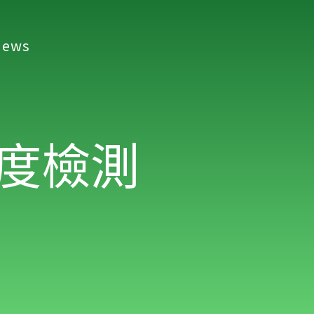
ews​
a
糙度檢測