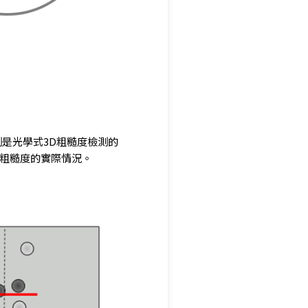
是光學式3D粗糙度檢測的
粗糙度的實際情況。