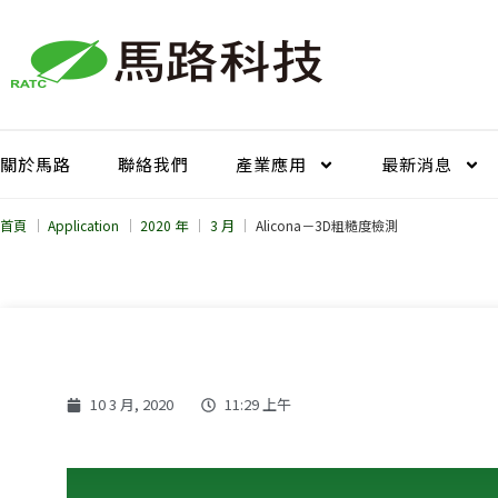
跳
至
主
要
內
容
關於馬路
聯絡我們
產業應用
最新消息
首頁
Application
2020 年
3 月
Alicona－3D粗糙度檢測
10 3 月, 2020
11:29 上午