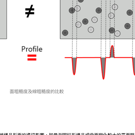
面粗糙度及線粗糙度的比較
樣品形面的資訊影響，如量測圓柱形樣品或曲面變化較大的平面時。在