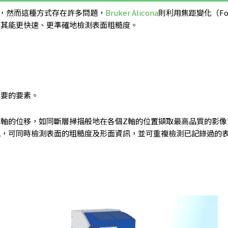
，然而這種方式存在許多問題，
Bruker Alicona
則利用焦距變化（Focu
使其能更快速、更準確地檢測表面粗糙度。
重要的要素。
a配合Z軸的位移，如同斷層掃描般地在各個Z軸的位置擷取最高品質的影
訊，可同時檢測表面的粗糙度及形面資訊，並可重複檢測已記錄過的