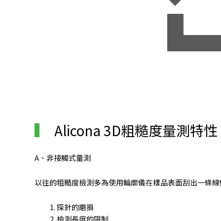
Alicona 3D粗糙度量測特性
A、非接觸式量測
以往的粗糙度檢測多為使用輪廓儀在樣品表面刮出一條線
探針的磨損
檢測長度的限制