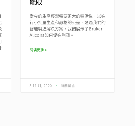
能眼
升
當今的生產經營需要更大的靈活性，以進
能
行小批量生產和嚴格的公差。通過我們的
效
智能製造解決方案，我們展示了Bruker
篇
Alicona如何促進利潤。
用
升
阅读更多 »
5 11 月, 2020
尚無留言