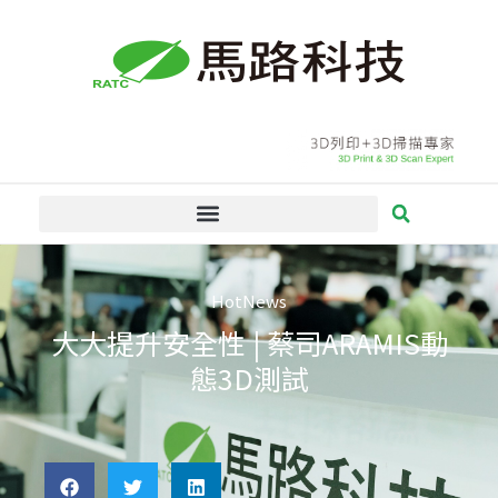
跳
至
主
要
內
容
HotNews
大大提升安全性 | 蔡司ARAMIS動
態3D測試