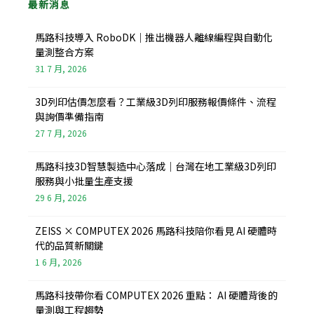
o
i
最新消息
k
n
-
f
馬路科技導入 RoboDK｜推出機器人離線編程與自動化
量測整合方案
31 7 月, 2026
3D列印估價怎麼看？工業級3D列印服務報價條件、流程
與詢價準備指南
27 7 月, 2026
馬路科技3D智慧製造中心落成｜台灣在地工業級3D列印
服務與小批量生產支援
29 6 月, 2026
ZEISS × COMPUTEX 2026 馬路科技陪你看見 AI 硬體時
代的品質新關鍵
1 6 月, 2026
馬路科技帶你看 COMPUTEX 2026 重點： AI 硬體背後的
量測與工程趨勢