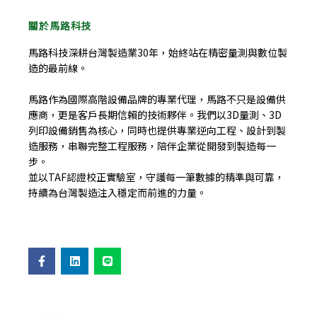
關於馬路科技
馬路科技深耕台灣製造業30年，始終站在精密量測與數位製
造的最前線。
馬路作為國際高階設備品牌的專業代理，馬路不只是設備供
應商，更是客戶長期信賴的技術夥伴。我們以3D量測、3D
列印設備銷售為核心，同時也提供專業逆向工程、設計到製
造服務，串聯完整工程服務，陪伴企業從開發到製造每一
步。
並以TAF認證校正實驗室，守護每一筆數據的精準與可靠，
持續為台灣製造注入穩定而前進的力量。
F
L
L
a
i
i
c
n
n
e
k
e
b
e
o
d