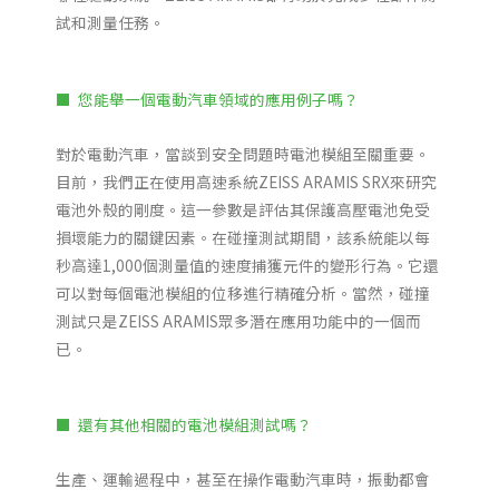
試和測量任務。
■
您能舉一個電動汽車領域的應用例子嗎？
對於電動汽車，當談到安全問題時電池模組至關重要。
目前，我們正在使用高速系統ZEISS ARAMIS SRX來研究
電池外殼的剛度。這一參數是評估其保護高壓電池免受
損壞能力的關鍵因素。在碰撞測試期間，該系統能以每
秒高達1,000個測量值的速度捕獲元件的變形行為。它還
可以對每個電池模組的位移進行精確分析。當然，碰撞
測試只是ZEISS ARAMIS眾多潛在應用功能中的一個而
已。
■
還有其他相關的電池模組測試嗎？
生產、運輸過程中，甚至在操作電動汽車時，振動都會