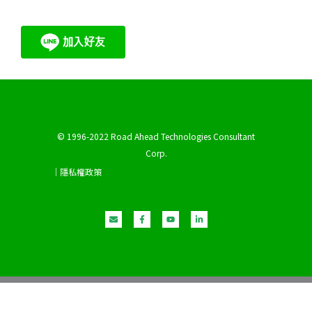
© 1996-2022 Road Ahead Technologies Consultant
Corp.
｜隱私權政策
E
F
Y
L
n
a
o
i
v
c
u
n
e
e
t
k
l
b
u
e
o
o
b
d
p
o
e
i
e
k
n
-
-
f
i
n