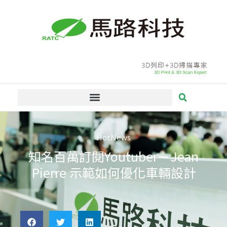
跳
至
主
要
內
容
HotNews
知名百萬訂閱Youtuber－Jean
Pierre 示範如何優化車輛設計