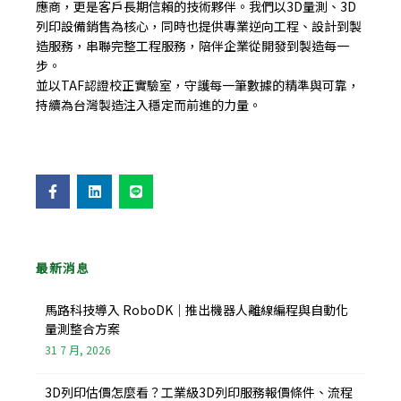
應商，更是客戶長期信賴的技術夥伴。我們以3D量測、3D
列印設備銷售為核心，同時也提供專業逆向工程、設計到製
造服務，串聯完整工程服務，陪伴企業從開發到製造每一
步。
並以TAF認證校正實驗室，守護每一筆數據的精準與可靠，
持續為台灣製造注入穩定而前進的力量。
F
L
L
a
i
i
c
n
n
e
k
e
b
e
o
d
o
i
最新消息
k
n
-
f
馬路科技導入 RoboDK｜推出機器人離線編程與自動化
量測整合方案
31 7 月, 2026
3D列印估價怎麼看？工業級3D列印服務報價條件、流程