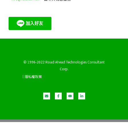
© 1996-2022 Road Ahead Technologies Consultant
Corp.
｜隱私權政策
E
F
Y
L
n
a
o
i
v
c
u
n
e
e
t
k
l
b
u
e
o
o
b
d
p
o
e
i
e
k
n
-
-
f
i
n