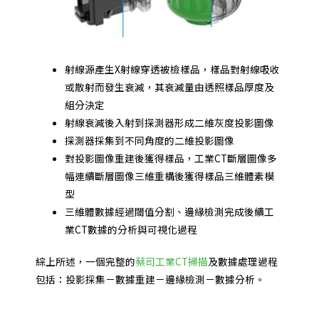
射線源產生X射線穿透被檢樣品，樣品對射線吸收
或散射而發生衰減，其衰減量由透照樣品厚度及
組分決定
射線衰減後入射到探測器形成二維灰度投影圖像
探測器採集到不同角度的二維投影圖像
對投影圖像重建後獲得樣品，工業CT斷層圖像多
幅連續斷層圖像三維重構後獲得樣品三維體素模
型
三維體數據經過閾值分割、邊緣檢測完成後續工
業CT數據的分析與可視化過程
綜上所述，一個完整的
蔡司工業CT掃描
及數據處理過程
包括：投影採集－數據重建－邊緣檢測－數據分析。