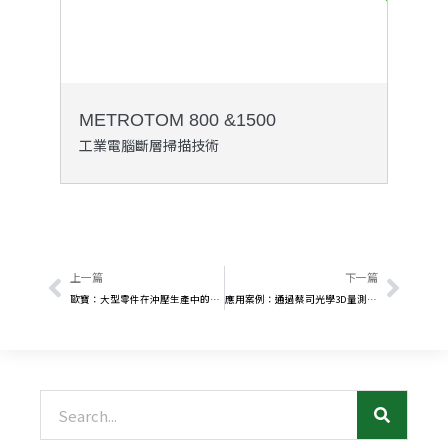
METROTOM 800 &1500
工業電腦斷層掃描技術
上一頁
下一
上一篇
下一篇
歐寶：大型零件在沖壓生產中的自動化質量控制
應用案例：通過蔡司光學3D量測系統提高蓮蓬頭的品質標準
搜
尋