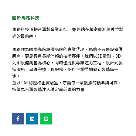
關於馬路科技
馬路科技深耕台灣製造業30年，始終站在精密量測與數位製
造的最前線。
馬路作為國際高階設備品牌的專業代理，馬路不只是設備供
應商，更是客戶長期信賴的技術夥伴。我們以3D量測、3D
列印設備銷售為核心，同時也提供專業逆向工程、設計到製
造服務，串聯完整工程服務，陪伴企業從開發到製造每一
步。
並以TAF認證校正實驗室，守護每一筆數據的精準與可靠，
持續為台灣製造注入穩定而前進的力量。
F
L
L
a
i
i
c
n
n
e
k
e
b
e