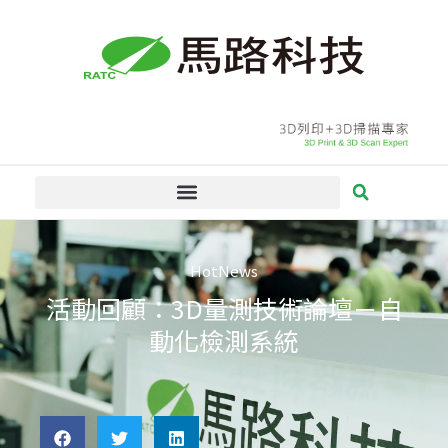
跳
至
主
要
內
容
HotNews
活動回顧：3D量測技術論壇－自
動化檢測系統