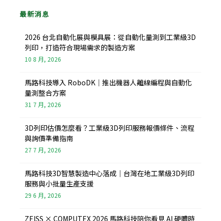
o
d
o
i
最新消息
k
n
-
f
2026 台北自動化展與模具展：從自動化量測到工業級3D
列印，打造符合現場需求的製造方案
10 8 月, 2026
馬路科技導入 RoboDK｜推出機器人離線編程與自動化
量測整合方案
31 7 月, 2026
3D列印估價怎麼看？工業級3D列印服務報價條件、流程
與詢價準備指南
27 7 月, 2026
馬路科技3D智慧製造中心落成｜台灣在地工業級3D列印
服務與小批量生產支援
29 6 月, 2026
ZEISS × COMPUTEX 2026 馬路科技陪你看見 AI 硬體時