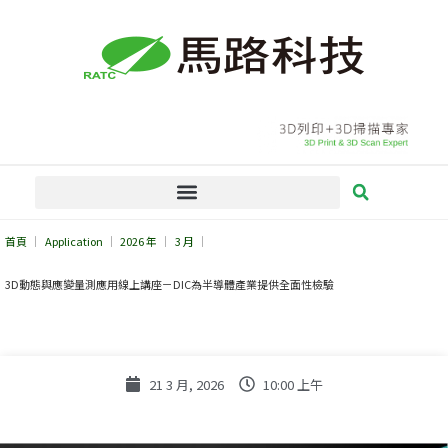
跳
至
主
要
內
容
首頁
Application
2026 年
3 月
3D動態與應變量測應用線上講座－DIC為半導體產業提供全面性檢驗
21 3 月, 2026
10:00 上午