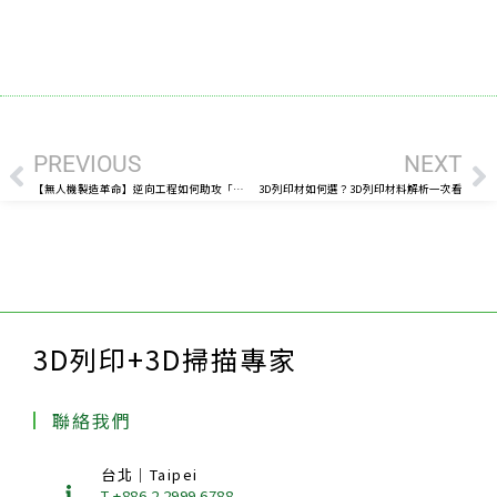
上一頁
下
PREVIOUS
NEXT
【無人機製造革命】逆向工程如何助攻「去紅供應鏈」？縮短 70% 研發時程的重置技術全解析
3D列印材如何選？3D列印材料解析一次看
3D列印+3D掃描專家
聯絡我們
台北｜Taipei
T +886 2 2999 6788