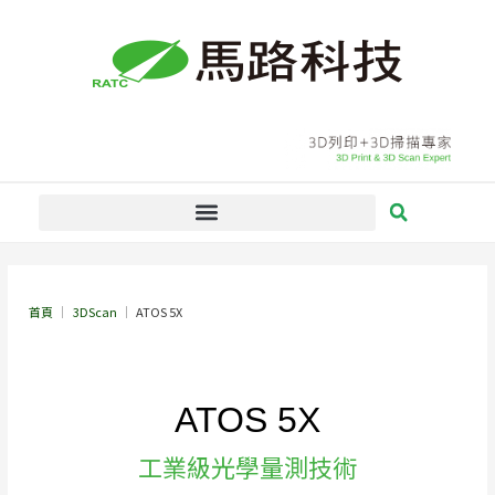
跳
至
主
要
內
容
首頁
3DScan
ATOS 5X
ATOS 5X
工業級光學量測技術