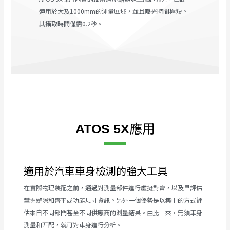
適用於大及1000mm的測量區域，並且曝光時間極短。
其攝取時間僅需0.2秒。
應用
ATOS 5X
適用於汽車車身檢測的強大工具
在實際物理裝配之前，通過對測量部件進行虛擬對齊，以及早評估
掌握縫隙和齊平或功能尺寸資訊。另外一個優勢是以集中的方式評
估來自不同部門甚至不同供應商的測量結果。由此一來，無須車身
測量和匹配，就可對車身進行分析。