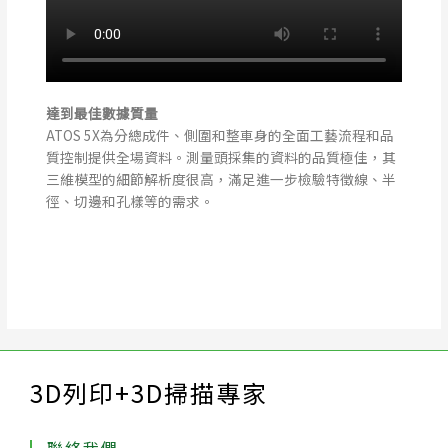
達到最佳數據質量
ATOS 5X為分總成件、側圍和整車身的全面工藝流程和品
質控制提供全場資料。測量頭採集的資料的品質極佳，其
三維模型的細節解析度很高，滿足進一步檢驗特徵線、半
徑、切邊和孔樣等的需求。
3D列印+3D掃描專家
聯絡我們