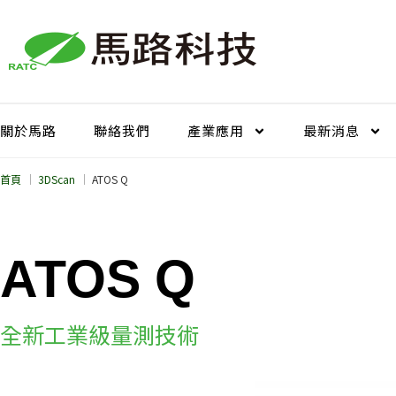
跳
至
主
要
內
容
關於馬路
聯絡我們
產業應用
最新消息
首頁
3DScan
ATOS Q
ATOS Q
全新工業級量測技術