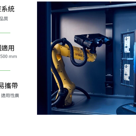
控系統
品質
圍適用
500 mm
易攜帶
，適用性廣