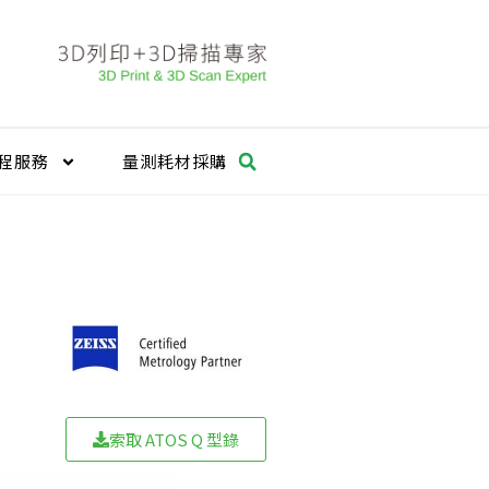
程服務
量測耗材採購
索取 ATOS Q 型錄